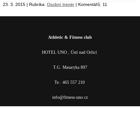
23. 3. 2015 | Rubrika:
Osobní trenér
| Komentářů: 11
Athletic & Fitness club
HOTEL UNO , Ústí nad Orlicí
T.G. Masaryka 897
Te.: 465 557 210
info@fitness-uno.cz