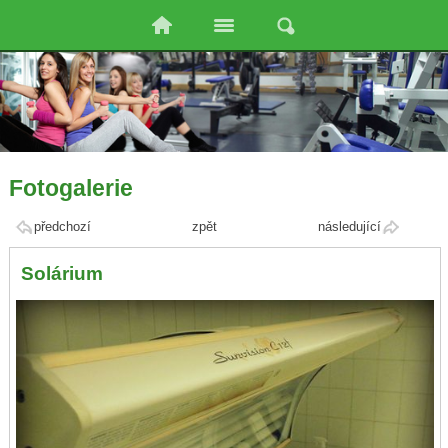
Fotogalerie
předchozí
zpět
následující
Solárium