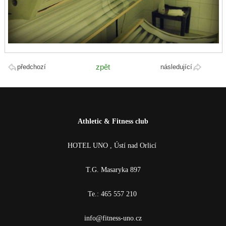
zpět
předchozí
následující
Athletic & Fitness club
HOTEL UNO , Ústí nad Orlicí
T.G. Masaryka 897
Te.: 465 557 210
info@fitness-uno.cz