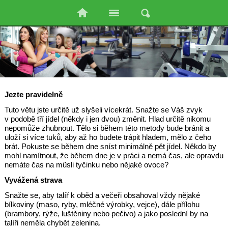
Jezte pravidelně
Tuto větu jste určitě už slyšeli vícekrát. Snažte se Váš zvyk
v podobě tří jídel (někdy i jen dvou) změnit. Hlad určitě nikomu
nepomůže zhubnout. Tělo si během této metody bude bránit a
uloží si více tuků, aby až ho budete trápit hladem, mělo z čeho
brát. Pokuste se během dne sníst minimálně pět jídel. Někdo by
mohl namítnout, že během dne je v práci a nemá čas, ale opravdu
nemáte čas na müsli tyčinku nebo nějaké ovoce?
Vyvážená strava
Snažte se, aby talíř k oběd a večeři obsahoval vždy nějaké
bílkoviny (maso, ryby, mléčné výrobky, vejce), dále přílohu
(brambory, rýže, luštěniny nebo pečivo) a jako poslední by na
talíři neměla chybět zelenina.